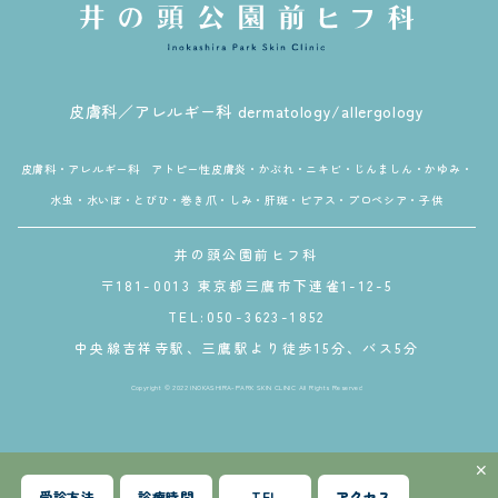
皮膚科／アレルギー科 dermatology/allergology
皮膚科・アレルギー科 アトピー性皮膚炎・かぶれ・ニキビ・じんましん・かゆみ・
水虫・水いぼ・とびひ・巻き爪・しみ・肝斑・ピアス・プロペシア・子供
井の頭公園前ヒフ科
〒181-0013 東京都三鷹市下連雀1-12-5
TEL:050-3623-1852
中央線吉祥寺駅、三鷹駅より徒歩15分、バス5分
Copyright © 2022 INOKASHIRA-PARK SKIN CLINIC All Rights Reserved
×
受診方法
診療時間
TEL
アクセス