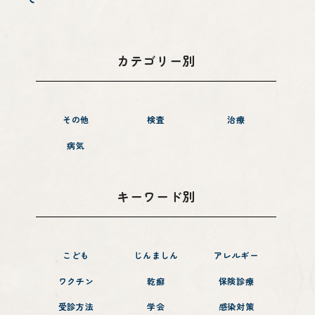
Q & A
カテゴリー別
その他
検査
治療
Blog
病気
キーワード別
こども
じんましん
アレルギー
ワクチン
乾癬
保険診療
受診方法
学会
感染対策