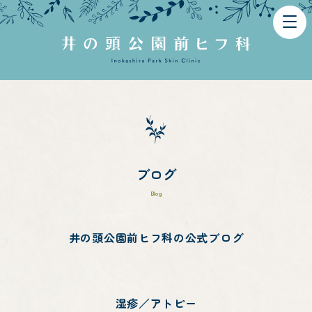
TOP
ブログ
News
Blog
井の頭公園前ヒフ科の公式ブログ
湿疹／アトピー
診療時間