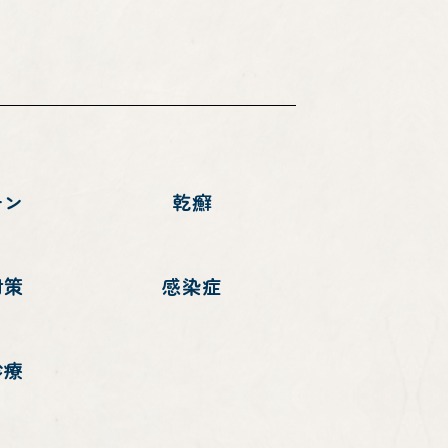
チン
乾癬
対策
感染症
診療