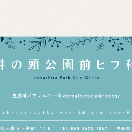
皮膚科／アレルギー科 dermatology/allergology
かぶれ・ニキビ・じんましん・かゆみ・水虫・水いぼ・とびひ・巻
東京都三鷹市下連雀1-12-5
TEL:050-3623-1852
中央線