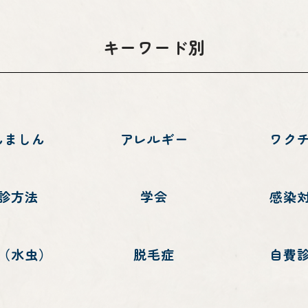
キーワード別
んましん
アレルギー
ワク
診方法
学会
感染
（水虫）
脱毛症
自費