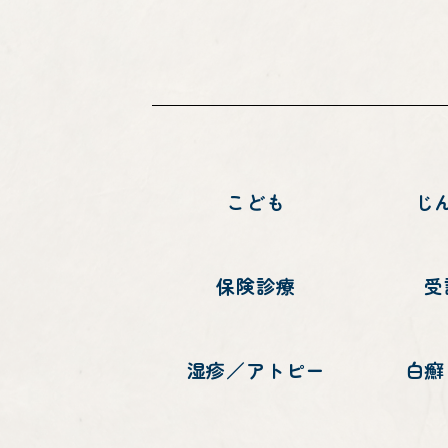
こども
じ
保険診療
受
湿疹／アトピー
白癬