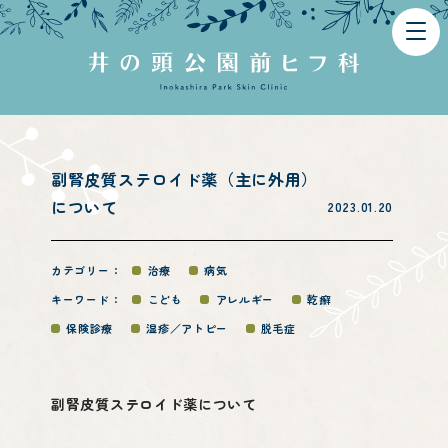
TOP
副腎皮質ステロイド薬（主に外用）
について
2023.01.20
カテゴリー：
治療
病気
キーワード：
こども
アレルギー
乾癬
保険診療
湿疹／アトピー
脱毛症
News
副腎皮質ステロイド薬について