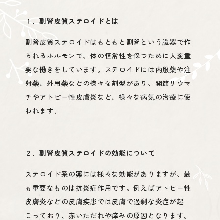
１．副腎皮質ステロイドとは
副腎皮質ステロイドはもともと副腎という臓器で作
られるホルモンで、体の恒常性を保つために大変重
診療時間
要な働きをしています。ステロイドには内服薬や注
射薬、外用薬などの様々な剤型があり、関節リウマ
チやアトピー性皮膚炎など、様々な病気の治療に使
われます。
２．副腎皮質ステロイドの効能について
受診方法・待ち状況
ステロイド系の薬には様々な効能がありますが、最
も重要なものは抗炎症作用です。例えばアトピー性
皮膚炎などの皮膚疾患では皮膚で過剰な炎症が起
こっており、赤いただれや痒みの原因となります。