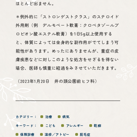
ほとんど出ません。
＊例外的に「ストロンゲストクラス」のステロイド
外用剤（例 デルモベート軟膏：クロベタゾールプ
ロピオン酸エステル軟膏）を1日5g以上使用する
と、体質によっては全身的な副作用がでてしまう可
能性があります。めったにありませんが、重症の皮
膚疾患などに対しこのような処方をせざるを得ない
場合、医師も慎重に経過をみさせていただきます。
（2023年1月20日 井の頭公園前ヒフ科）
カテゴリー：
治療
病気
キーワード：
こども
アレルギー
乾癬
保険診療
湿疹／アトピー
脱毛症