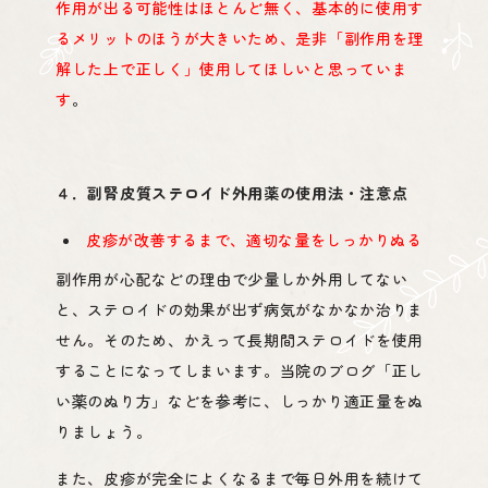
作用が出る可能性はほとんど無く、基本的に使用す
るメリットのほうが大きいため、是非「副作用を理
解した上で正しく」使用してほしいと思っていま
す
。
Q & A
４．副腎皮質ステロイド外用薬の使用法・注意点
皮疹が改善するまで、適切な量をしっかりぬる
副作用が心配などの理由で少量しか外用してない
と、ステロイドの効果が出ず病気がなかなか治りま
Blog
せん。そのため、かえって長期間ステロイドを使用
することになってしまいます。当院のブログ「正し
い薬のぬり方」などを参考に、しっかり適正量をぬ
りましょう。
また、皮疹が完全によくなるまで毎日外用を続けて