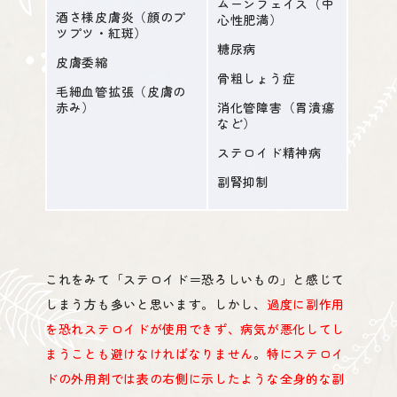
ムーンフェイス（中
酒さ様皮膚炎（顔のプ
心性肥満）
ツプツ・紅斑）
糖尿病
皮膚委縮
骨粗しょう症
毛細血管拡張（皮膚の
施設紹介
赤み）
消化管障害（胃潰瘍
など）
ステロイド精神病
副腎抑制
これをみて「ステロイド＝恐ろしいもの」と感じて
アクセス
しまう方も多いと思います。しかし、
過度に副作用
を恐れステロイドが使用できず、病気が悪化してし
まうことも避けなければなりません
。
特にステロイ
ドの外用剤では表の右側に示したような全身的な副